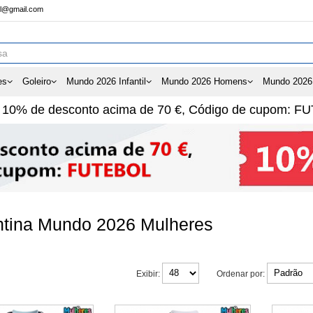
ol@gmail.com
es
Goleiro
Mundo 2026 Infantil
Mundo 2026 Homens
Mundo 2026
e
10%
de desconto acima de
70 €
, Código de cupom:
FU
ntina Mundo 2026 Mulheres
Exibir:
Ordenar por: