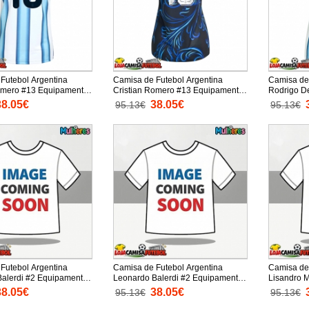
Futebol Argentina
Camisa de Futebol Argentina
Camisa de 
omero #13 Equipamento
Cristian Romero #13 Equipamento
Rodrigo D
Mulheres Mundo 2026
Secundário Mulheres Mundo 2026
Principal
38.05€
38.05€
95.13€
95.13€
ta
Manga Curta
Manga Cur
Futebol Argentina
Camisa de Futebol Argentina
Camisa de 
alerdi #2 Equipamento
Leonardo Balerdi #2 Equipamento
Lisandro 
Mulheres Mundo 2026
Secundário Mulheres Mundo 2026
Principal
38.05€
38.05€
95.13€
95.13€
ta
Manga Curta
Manga Cur