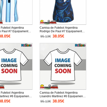
Futebol Argentina
Camisa de Futebol Argentina
e Paul #7 Equipamento
Rodrigo De Paul #7 Equipamento
 Mulheres Mundo 2026
Secundário Mulheres Mundo 2026
38.05€
38.05€
95.13€
ta
Manga Curta
Futebol Argentina
Camisa de Futebol Argentina
Martinez #6 Equipamento
Lisandro Martinez #6 Equipamento
 Mulheres Mundo 2026
Secundário Mulheres Mundo 2026
38.05€
38.05€
95.13€
ta
Manga Curta