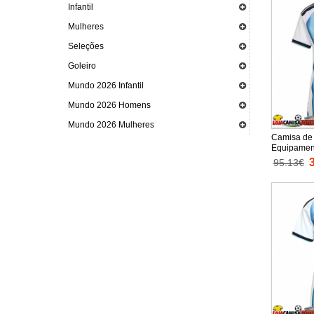
Infantil
Mulheres
Seleções
Goleiro
Mundo 2026 Infantil
Mundo 2026 Homens
Mundo 2026 Mulheres
Camisa de 
Equipament
Mundo 202
95.13€