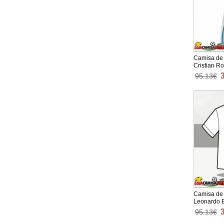
Camisa de 
Cristian R
Principal 
95.13€
Manga Cur
Camisa de 
Leonardo B
Principal 
95.13€
Manga Cur