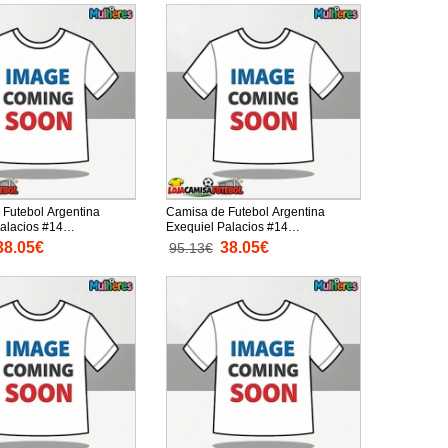
Futebol Argentina
Camisa de Futebol Argentina
alacios #14
Exequiel Palacios #14
to Principal Mulheres
Equipamento Secundário Mulheres
38.05€
38.05€
95.13€
6 Manga Curta
Mundo 2026 Manga Curta