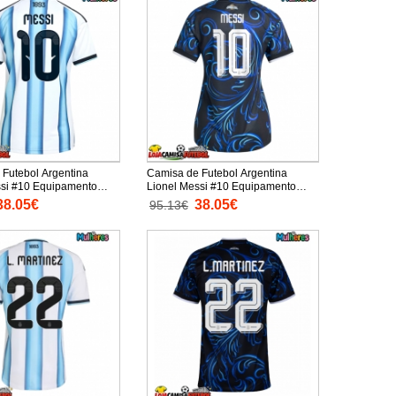
Futebol Argentina
Camisa de Futebol Argentina
ssi #10 Equipamento
Lionel Messi #10 Equipamento
 Mulheres Mundo 2026
Secundário Mulheres Mundo 2026
38.05€
38.05€
95.13€
ta
Manga Curta