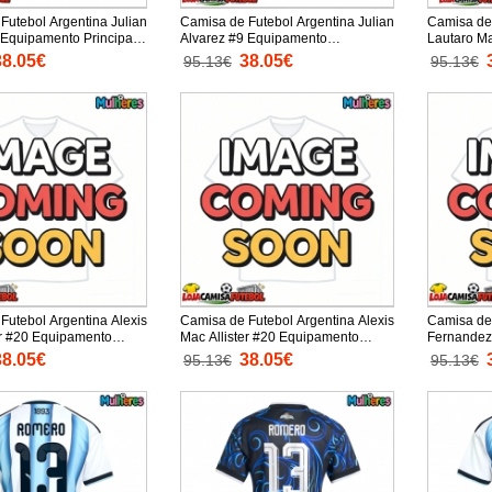
Futebol Argentina Julian
Camisa de Futebol Argentina Julian
Camisa de 
 Equipamento Principal
Alvarez #9 Equipamento
Lautaro M
Mundo 2026 Manga
Secundário Mulheres Mundo 2026
Principal
38.05€
38.05€
95.13€
95.13€
Manga Curta
Manga Cur
Futebol Argentina Alexis
Camisa de Futebol Argentina Alexis
Camisa de
er #20 Equipamento
Mac Allister #20 Equipamento
Fernandez
Mulheres Mundo 2026
Secundário Mulheres Mundo 2026
Principal
38.05€
38.05€
95.13€
95.13€
ta
Manga Curta
Manga Cur