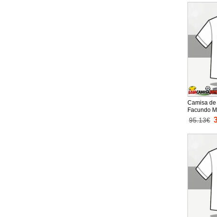
Camisa de 
Facundo M
Principal 
95.13€
Manga Cur