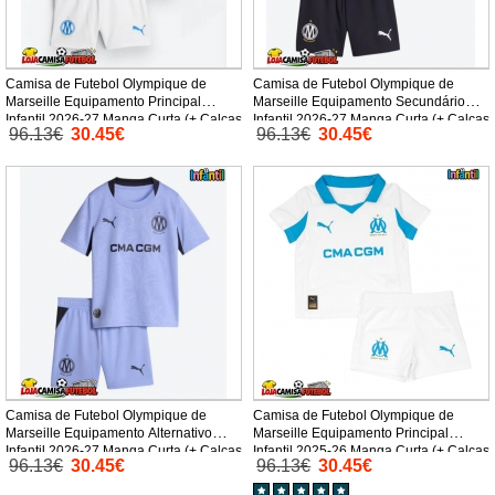
Camisa de Futebol Olympique de
Camisa de Futebol Olympique de
Marseille Equipamento Principal
Marseille Equipamento Secundário
Infantil 2026-27 Manga Curta (+ Calças
Infantil 2026-27 Manga Curta (+ Calças
96.13€
30.45€
96.13€
30.45€
curtas)
curtas)
Camisa de Futebol Olympique de
Camisa de Futebol Olympique de
Marseille Equipamento Alternativo
Marseille Equipamento Principal
Infantil 2026-27 Manga Curta (+ Calças
Infantil 2025-26 Manga Curta (+ Calças
96.13€
30.45€
96.13€
30.45€
curtas)
curtas)