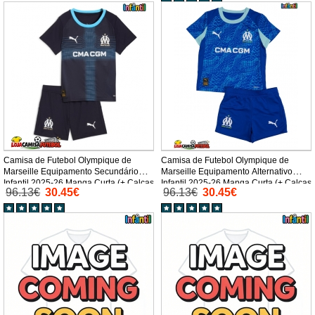
Camisa de Futebol Olympique de
Camisa de Futebol Olympique de
Marseille Equipamento Secundário
Marseille Equipamento Alternativo
Infantil 2025-26 Manga Curta (+ Calças
Infantil 2025-26 Manga Curta (+ Calças
96.13€
30.45€
96.13€
30.45€
curtas)
curtas)