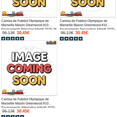
Camisa de Futebol Olympique de
Camisa de Futebol Olympique de
Marseille Mason Greenwood #10
Marseille Mason Greenwood #10
Equipamento Principal Infantil 2025-26
Equipamento Secundário Infantil 2025-
96.13€
30.45€
96.13€
30.45€
Manga Curta (+ Calças curtas)
26 Manga Curta (+ Calças curtas)
Camisa de Futebol Olympique de
Marseille Mason Greenwood #10
Equipamento Alternativo Infantil 2025-
96.13€
30.45€
26 Manga Curta (+ Calças curtas)