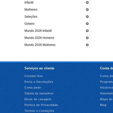
Infantil
Mulheres
Seleções
Goleiro
Mundo 2026 Infantil
Mundo 2026 Homens
Mundo 2026 Mulheres
Serviços ao cliente
Conta de
Contate-Nos
Conta de
Envio e Devoluções
Programa
Como pedir
Históric
Tabela de tamanhos
Newslett
Dicas de Lavagem
Mapa do 
Política de Privacidade
Blog
Termos e Condições