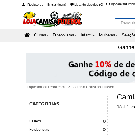
lojacamisafuteb
Registe-se
Entrar (login)
Lista de desejos (0)
Clubes
Futebolistas
Infantil
Mulheres
Seleçõ
Ganh
Lojacamisafutebol.com
Camisa Christian Eriksen
Camis
CATEGORIAS
Não há pro
Clubes
Futebolistas