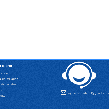
 cliente
 cliente
 de afiliados
o de pedidos
er
lojacamisafutebol@gmail.com
site