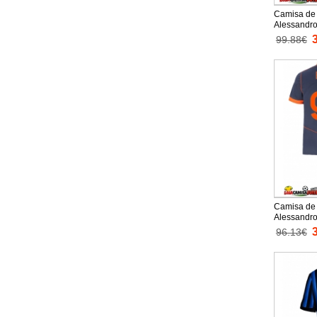
Camisa de 
Alessandro
Equipamen
99.88€
Manga Cur
Camisa de 
Alessandro
Equipamento
96.13€
2025-26 Ma
curtas)