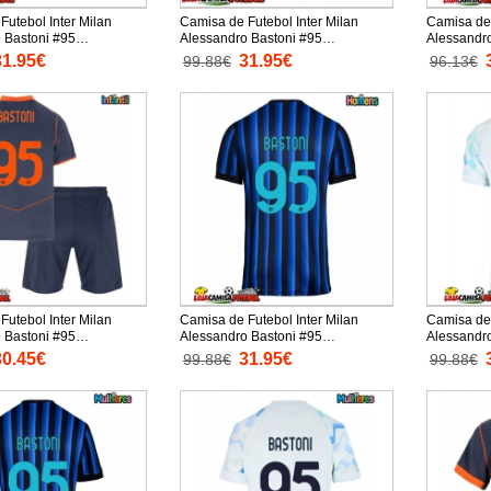
Futebol Inter Milan
Camisa de Futebol Inter Milan
Camisa de 
 Bastoni #95
Alessandro Bastoni #95
Alessandr
to Secundário 2026-27
Equipamento Alternativo 2026-27
Equipament
31.95€
31.95€
99.88€
96.13€
ta
Manga Curta
2025-26 M
curtas)
Futebol Inter Milan
Camisa de Futebol Inter Milan
Camisa de 
 Bastoni #95
Alessandro Bastoni #95
Alessandr
 Alternativo Infantil
Equipamento Principal 2025-26
Equipamen
30.45€
31.95€
99.88€
99.88€
nga Curta (+ Calças
Manga Curta
Manga Cur