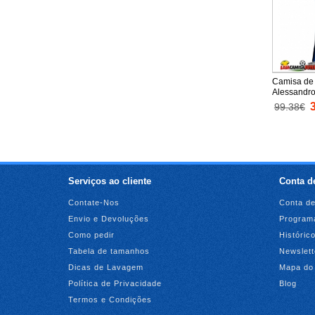
Camisa de 
Alessandro
Equipament
99.38€
2025-26 M
Serviços ao cliente
Conta de
Contate-Nos
Conta de
Envio e Devoluções
Programa
Como pedir
Históric
Tabela de tamanhos
Newslett
Dicas de Lavagem
Mapa do 
Política de Privacidade
Blog
Termos e Condições