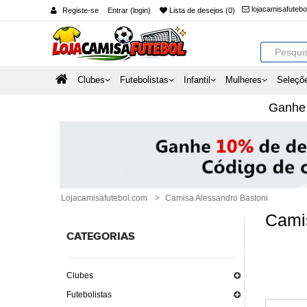
lojacamisafuteb
Registe-se
Entrar (login)
Lista de desejos (0)
Clubes
Futebolistas
Infantil
Mulheres
Seleçõ
Ganh
Lojacamisafutebol.com
Camisa Alessandro Bastoni
Cami
CATEGORIAS
Clubes
Futebolistas