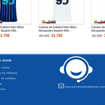
Futebol Inter Milan
Camisa de Futebol Inter Milan
Camisa de 
 Bastoni #95
Alessandro Bastoni #95
Alessandr
o Principal Mulheres
Equipamento Secundário Mulheres
Equipament
31.75€
31.75€
99.38€
99.38€
anga Curta
2025-26 Manga Curta
2025-26 M
 cliente
 cliente
 de afiliados
o de pedidos
er
lojacamisafutebol@gmail.com
site