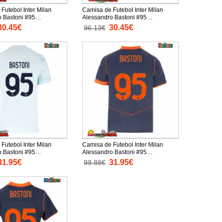
Futebol Inter Milan
Camisa de Futebol Inter Milan
o Bastoni #95
Alessandro Bastoni #95
o Principal Infantil
Equipamento Secundário Infantil
30.45€
30.45€
96.13€
anga Curta (+ Calças
2025-26 Manga Curta (+ Calças
curtas)
Futebol Inter Milan
Camisa de Futebol Inter Milan
o Bastoni #95
Alessandro Bastoni #95
to Secundário 2025-26
Equipamento Alternativo 2025-26
31.95€
31.95€
99.88€
ta
Manga Curta