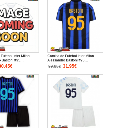
Futebol Inter Milan
Camisa de Futebol Inter Milan
o Bastoni #95
Alessandro Bastoni #95
o Alternativo Infantil
Equipamento Principal 2026-27
30.45€
31.95€
99.88€
anga Curta (+ Calças
Manga Curta