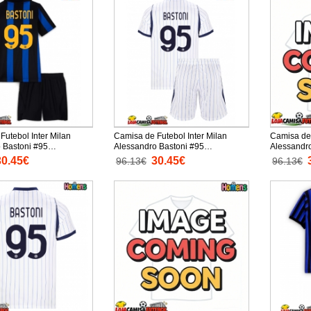
Futebol Inter Milan
Camisa de Futebol Inter Milan
Camisa de 
 Bastoni #95
Alessandro Bastoni #95
Alessandr
 Principal Infantil
Equipamento Secundário Infantil
Equipament
30.45€
30.45€
96.13€
96.13€
nga Curta (+ Calças
2026-27 Manga Curta (+ Calças
2026-27 M
curtas)
curtas)