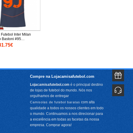
Futebol Inter Milan
o Bastoni #95
o Alternativo Mulheres
31.75€
anga Curta
Compre na Lojacamisafutebol.com
Lojacamisafutebol.com
é o principal destino
de lojas de futebol do mundo. Nós nos
orgulhamos de entregar
com alta
Camisolas de futebol baratas
qualidade a todos os nossos clientes em todo
o mundo. Continuamos a nos direcionar para
a excelência em todas as facetas da nossa
empresa. Comprar agora!