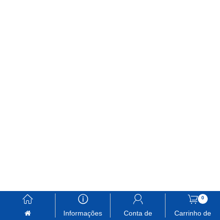
󰃱
󰈢
󰃳
󰃦
0
Informações
Conta de
Carrinho de