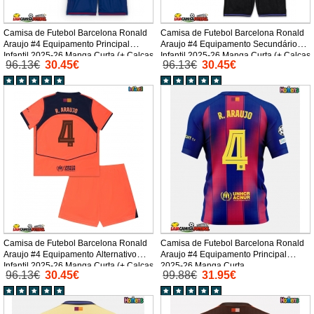
Camisa de Futebol Barcelona Ronald
Camisa de Futebol Barcelona Ronald
Araujo #4 Equipamento Principal
Araujo #4 Equipamento Secundário
Infantil 2025-26 Manga Curta (+ Calças
Infantil 2025-26 Manga Curta (+ Calças
96.13€
30.45€
96.13€
30.45€
curtas)
curtas)
Camisa de Futebol Barcelona Ronald
Camisa de Futebol Barcelona Ronald
Araujo #4 Equipamento Alternativo
Araujo #4 Equipamento Principal
Infantil 2025-26 Manga Curta (+ Calças
2025-26 Manga Curta
96.13€
30.45€
99.88€
31.95€
curtas)