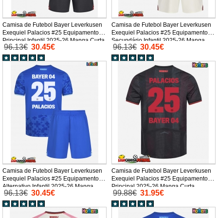
Camisa de Futebol Bayer Leverkusen
Camisa de Futebol Bayer Leverkusen
Exequiel Palacios #25 Equipamento
Exequiel Palacios #25 Equipamento
Principal Infantil 2025-26 Manga Curta
Secundário Infantil 2025-26 Manga
96.13€
30.45€
96.13€
30.45€
(+ Calças curtas)
Curta (+ Calças curtas)
Camisa de Futebol Bayer Leverkusen
Camisa de Futebol Bayer Leverkusen
Exequiel Palacios #25 Equipamento
Exequiel Palacios #25 Equipamento
Alternativo Infantil 2025-26 Manga
Principal 2025-26 Manga Curta
96.13€
30.45€
99.88€
31.95€
Curta (+ Calças curtas)