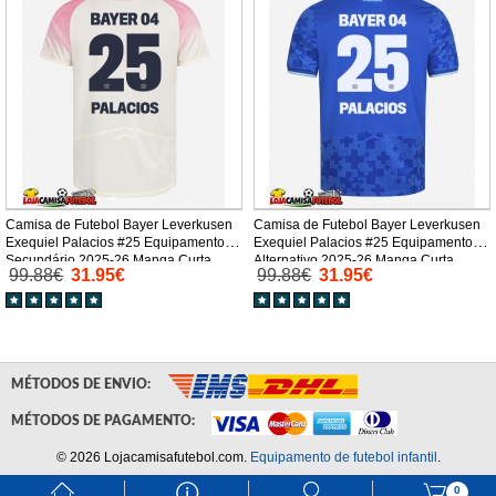
Camisa de Futebol Bayer Leverkusen
Camisa de Futebol Bayer Leverkusen
Exequiel Palacios #25 Equipamento
Exequiel Palacios #25 Equipamento
Secundário 2025-26 Manga Curta
Alternativo 2025-26 Manga Curta
99.88€
31.95€
99.88€
31.95€
MÉTODOS DE ENVIO:
MÉTODOS DE PAGAMENTO:
© 2026 Lojacamisafutebol.com.
Equipamento de futebol infantil
.
󰃱
󰈢
󰃳
󰃦
0