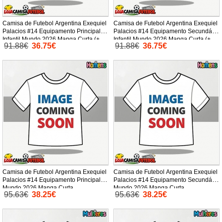
Camisa de Futebol Argentina Exequiel
Camisa de Futebol Argentina Exequiel
Palacios #14 Equipamento Principal
Palacios #14 Equipamento Secundário
Infantil Mundo 2026 Manga Curta (+
Infantil Mundo 2026 Manga Curta (+
91.88€
36.75€
91.88€
36.75€
Calças curtas)
Calças curtas)
Camisa de Futebol Argentina Exequiel
Camisa de Futebol Argentina Exequiel
Palacios #14 Equipamento Principal
Palacios #14 Equipamento Secundário
Mundo 2026 Manga Curta
Mundo 2026 Manga Curta
95.63€
38.25€
95.63€
38.25€