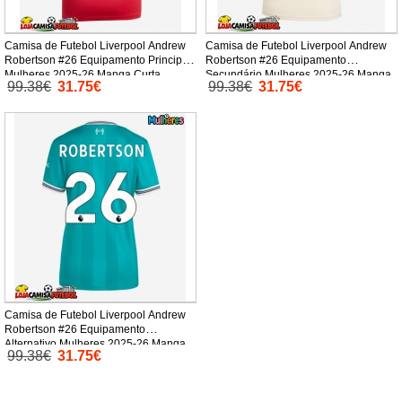
Camisa de Futebol Liverpool Andrew
Camisa de Futebol Liverpool Andrew
Robertson #26 Equipamento Principal
Robertson #26 Equipamento
Mulheres 2025-26 Manga Curta
Secundário Mulheres 2025-26 Manga
99.38€
31.75€
99.38€
31.75€
Curta
Camisa de Futebol Liverpool Andrew
Robertson #26 Equipamento
Alternativo Mulheres 2025-26 Manga
99.38€
31.75€
Curta