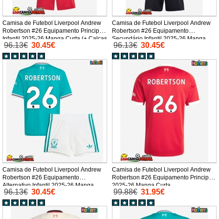
Camisa de Futebol Liverpool Andrew
Camisa de Futebol Liverpool Andrew
Robertson #26 Equipamento Principal
Robertson #26 Equipamento
Infantil 2025-26 Manga Curta (+ Calças
Secundário Infantil 2025-26 Manga
96.13€
30.45€
96.13€
30.45€
curtas)
Curta (+ Calças curtas)
Camisa de Futebol Liverpool Andrew
Camisa de Futebol Liverpool Andrew
Robertson #26 Equipamento
Robertson #26 Equipamento Principal
Alternativo Infantil 2025-26 Manga
2025-26 Manga Curta
96.13€
30.45€
99.88€
31.95€
Curta (+ Calças curtas)