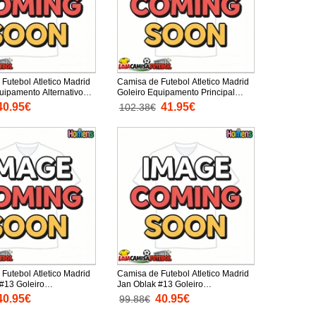
Futebol Atletico Madrid
Camisa de Futebol Atletico Madrid
uipamento Alternativo
Goleiro Equipamento Principal
anga Curta
2025-26 Manga Comprida
40.95€
41.95€
102.38€
Futebol Atletico Madrid
Camisa de Futebol Atletico Madrid
#13 Goleiro
Jan Oblak #13 Goleiro
to Principal 2025-26
Equipamento Secundário 2025-26
40.95€
40.95€
99.88€
ta
Manga Curta