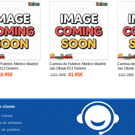
Futebol Atletico Madrid
Camisa de Futebol Atletico Madrid
Camisa de 
#13 Goleiro
Jan Oblak #13 Goleiro
Jan Oblak 
o Alternativo 2025-26
Equipamento Principal 2025-26
Equipamen
40.95€
41.95€
102.38€
102.38€
ta
Manga Comprida
Manga Co
 cliente
 cliente
 de afiliados
o de pedidos