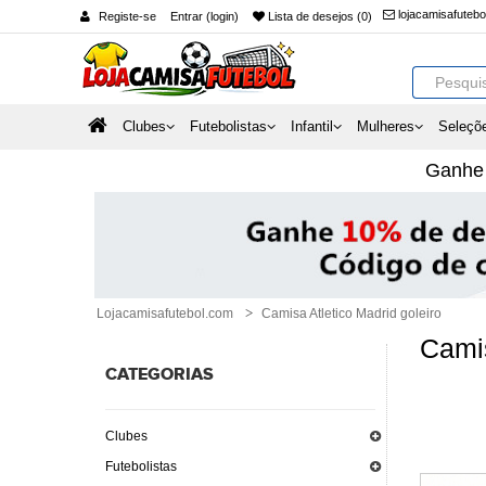
lojacamisafuteb
Registe-se
Entrar (login)
Lista de desejos (0)
Clubes
Futebolistas
Infantil
Mulheres
Seleçõ
Ganh
Lojacamisafutebol.com
Camisa Atletico Madrid goleiro
Camis
CATEGORIAS
Clubes
Futebolistas