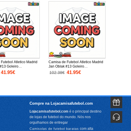
Futebol Atletico Madrid
Camisa de Futebol Atletico Madrid
#13 Goleiro
Jan Oblak #13 Goleiro
to Secundário 2025-26
Equipamento Alternativo 2025-26
41.95€
41.95€
102.38€
mprida
Manga Comprida
Compre na Lojacamisafutebol.com
Lojacamisafutebol.com
é o principal destino
de lojas de futebol do mundo. Nós nos
orgulhamos de entregar
com alta
Camisolas de futebol baratas