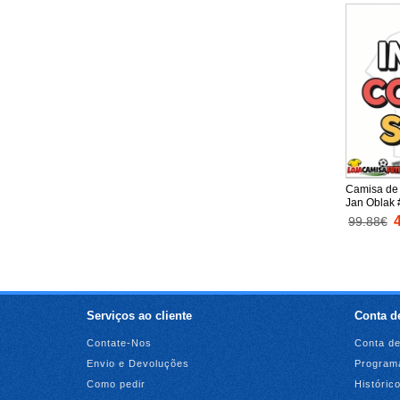
Camisa de 
Jan Oblak 
Equipament
99.88€
Manga Cur
Serviços ao cliente
Conta de
Contate-Nos
Conta de
Envio e Devoluções
Programa
Como pedir
Históric