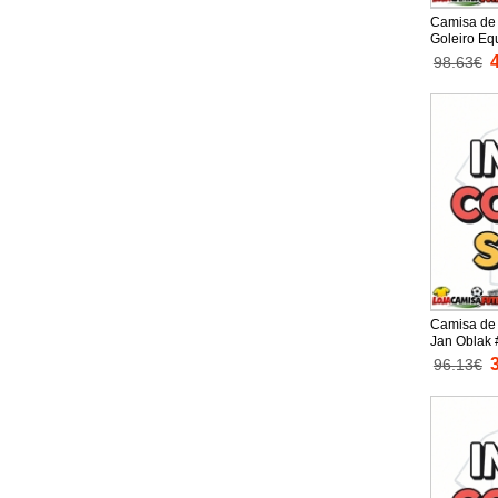
Camisa de 
Goleiro Eq
Infantil 2
98.63€
(+ Calças c
Camisa de 
Jan Oblak 
Equipamento
96.13€
2025-26 Ma
curtas)