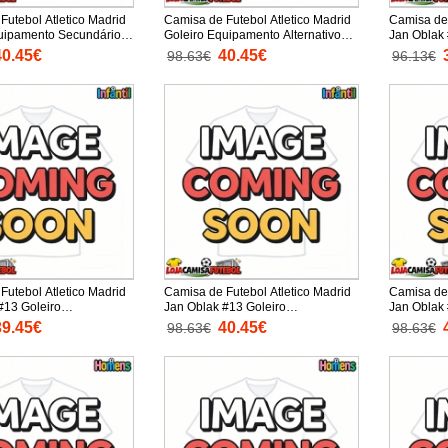
Futebol Atletico Madrid
Camisa de Futebol Atletico Madrid
Camisa de 
uipamento Secundário
Goleiro Equipamento Alternativo
Jan Oblak 
025-26 Manga Comprida
Infantil 2025-26 Manga Comprida
Equipament
40.45€
40.45€
98.63€
96.13€
urtas)
(+ Calças curtas)
2025-26 M
curtas)
Futebol Atletico Madrid
Camisa de Futebol Atletico Madrid
Camisa de 
#13 Goleiro
Jan Oblak #13 Goleiro
Jan Oblak 
 Alternativo Infantil
Equipamento Principal Infantil
Equipament
39.45€
40.45€
98.63€
98.63€
nga Curta (+ Calças
2025-26 Manga Comprida (+
2025-26 M
Calças curtas)
Calças cur