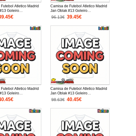
Futebol Atletico Madrid
Camisa de Futebol Atletico Madrid
#13 Goleiro
Jan Oblak #13 Goleiro
o Principal Infantil
Equipamento Secundário Infantil
39.45€
39.45€
96.13€
anga Curta (+ Calças
2025-26 Manga Curta (+ Calças
curtas)
Futebol Atletico Madrid
Camisa de Futebol Atletico Madrid
#13 Goleiro
Jan Oblak #13 Goleiro
o Secundário Infantil
Equipamento Alternativo Infantil
40.45€
40.45€
98.63€
anga Comprida (+
2025-26 Manga Comprida (+
tas)
Calças curtas)