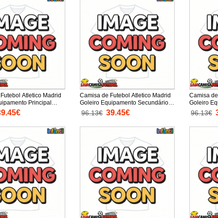
Futebol Atletico Madrid
Camisa de Futebol Atletico Madrid
Camisa de 
uipamento Principal
Goleiro Equipamento Secundário
Goleiro Eq
025-26 Manga Curta (+
Infantil 2025-26 Manga Curta (+
Infantil 2
39.45€
39.45€
96.13€
96.13€
tas)
Calças curtas)
Calças cur