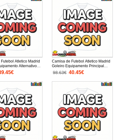
Futebol Atletico Madrid
Camisa de Futebol Atletico Madrid
uipamento Alternativo
Goleiro Equipamento Principal
025-26 Manga Curta (+
Infantil 2025-26 Manga Comprida
39.45€
40.45€
98.63€
tas)
(+ Calças curtas)