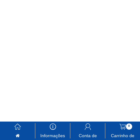
󰃱
󰈢
󰃳
󰃦
0
Informações
Conta de
Carrinho de