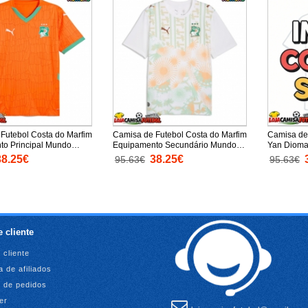
Futebol Costa do Marfim
Camisa de Futebol Costa do Marfim
Camisa de
to Principal Mundo
Equipamento Secundário Mundo
Yan Dioma
a Curta
2026 Manga Curta
Principal
38.25€
38.25€
95.63€
95.63€
 cliente
 cliente
 de afiliados
o de pedidos
er