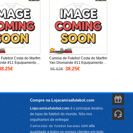
 Futebol Costa do Marfim
Camisa de Futebol Costa do Marfim
nde #11 Equipamento
Yan Diomande #11 Equipamento
 Mundo 2026 Manga Curta
Secundário Mundo 2026 Manga
38.25€
38.25€
95.63€
Curta
Compre na Lojacamisafutebol.com
Lojacamisafutebol.com
é o principal destino
de lojas de futebol do mundo. Nós nos
orgulhamos de entregar
com alta
Camisolas de futebol baratas
qualidade a todos os nossos clientes em todo