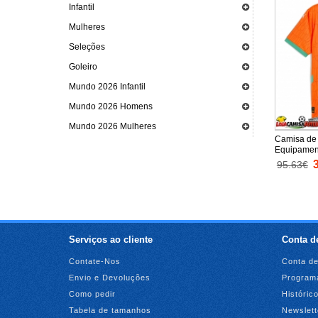
Infantil
Mulheres
Seleções
Goleiro
Mundo 2026 Infantil
Mundo 2026 Homens
Mundo 2026 Mulheres
Camisa de 
Equipamen
2026 Mang
95.63€
Serviços ao cliente
Conta de
Contate-Nos
Conta de
Envio e Devoluções
Programa
Como pedir
Históric
Tabela de tamanhos
Newslett