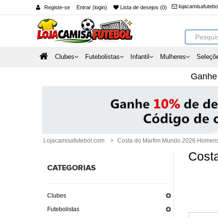
lojacamisafuteb
Registe-se
Entrar (login)
Lista de desejos (0)
Clubes
Futebolistas
Infantil
Mulheres
Seleçõ
Ganh
Lojacamisafutebol.com
Costa do Marfim Mundo 2026 Homen
Cost
CATEGORIAS
Clubes
Futebolistas