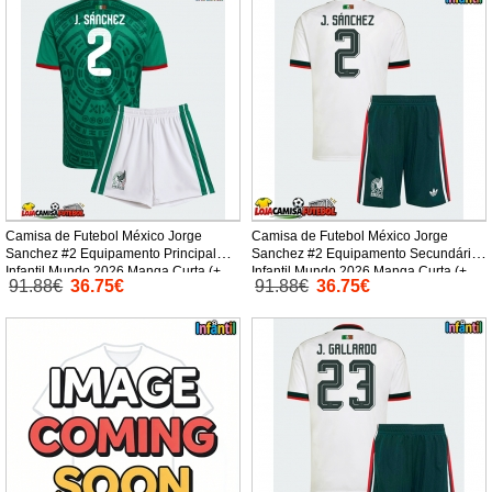
Camisa de Futebol México Jorge
Camisa de Futebol México Jorge
Sanchez #2 Equipamento Principal
Sanchez #2 Equipamento Secundário
Infantil Mundo 2026 Manga Curta (+
Infantil Mundo 2026 Manga Curta (+
91.88€
36.75€
91.88€
36.75€
Calças curtas)
Calças curtas)