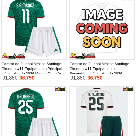
Camisa de Futebol México Santiago
Camisa de Futebol México Santiago
Gimenez #11 Equipamento Principal
Gimenez #11 Equipamento
Infantil Mundo 2026 Manga Curta (+
Secundário Infantil Mundo 2026
91.88€
36.75€
91.88€
36.75€
Calças curtas)
Manga Curta (+ Calças curtas)