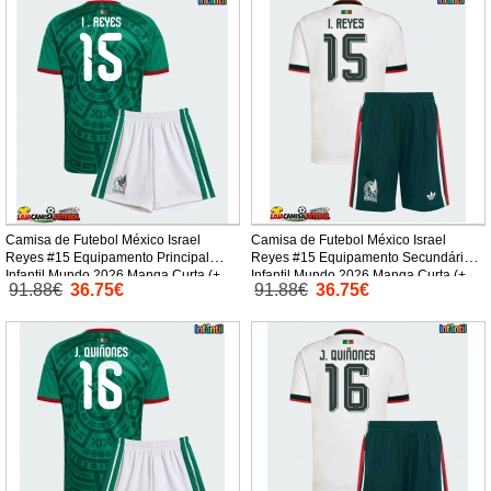
Camisa de Futebol México Israel
Camisa de Futebol México Israel
Reyes #15 Equipamento Principal
Reyes #15 Equipamento Secundário
Infantil Mundo 2026 Manga Curta (+
Infantil Mundo 2026 Manga Curta (+
91.88€
36.75€
91.88€
36.75€
Calças curtas)
Calças curtas)