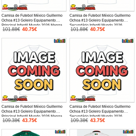
Camisa de Futebol México Guillermo
Camisa de Futebol México Guillermo
Ochoa #13 Goleiro Equipamento
Ochoa #13 Goleiro Equipamento
Principal Infantil Mundo 2026 Manga
Secundário Infantil Mundo 2026
101.88€
40.75€
101.88€
40.75€
Curta (+ Calças curtas)
Manga Curta (+ Calças curtas)
Camisa de Futebol México Guillermo
Camisa de Futebol México Guillermo
Ochoa #13 Goleiro Equipamento
Ochoa #13 Goleiro Equipamento
Principal Infantil Mundo 2026 Manga
Secundário Infantil Mundo 2026
109.38€
43.75€
109.38€
43.75€
Comprida (+ Calças curtas)
Manga Comprida (+ Calças curtas)