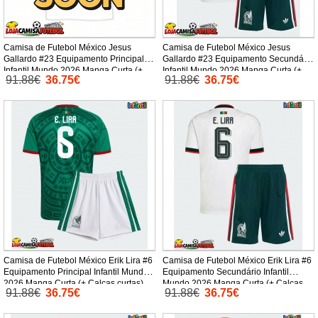
Camisa de Futebol México Jesus
Camisa de Futebol México Jesus
Gallardo #23 Equipamento Principal
Gallardo #23 Equipamento Secundário
Infantil Mundo 2026 Manga Curta (+
Infantil Mundo 2026 Manga Curta (+
91.88€
36.75€
91.88€
36.75€
Calças curtas)
Calças curtas)
Camisa de Futebol México Erik Lira #6
Camisa de Futebol México Erik Lira #6
Equipamento Principal Infantil Mundo
Equipamento Secundário Infantil
2026 Manga Curta (+ Calças curtas)
Mundo 2026 Manga Curta (+ Calças
91.88€
36.75€
91.88€
36.75€
curtas)