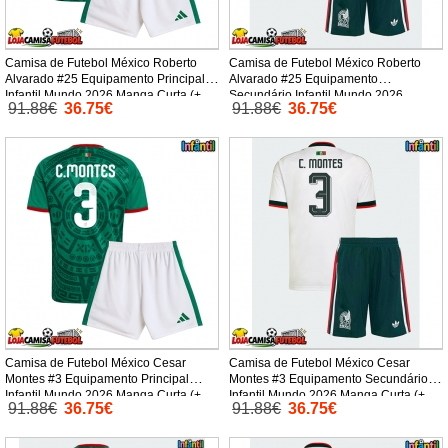
Camisa de Futebol México Roberto
Camisa de Futebol México Roberto
Alvarado #25 Equipamento Principal
Alvarado #25 Equipamento
Infantil Mundo 2026 Manga Curta (+
Secundário Infantil Mundo 2026
91.88€
36.75€
91.88€
36.75€
Calças curtas)
Manga Curta (+ Calças curtas)
Camisa de Futebol México Cesar
Camisa de Futebol México Cesar
Montes #3 Equipamento Principal
Montes #3 Equipamento Secundário
Infantil Mundo 2026 Manga Curta (+
Infantil Mundo 2026 Manga Curta (+
91.88€
36.75€
91.88€
36.75€
Calças curtas)
Calças curtas)