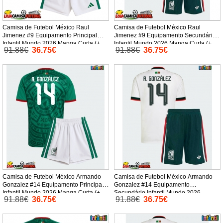
Camisa de Futebol México Raul
Camisa de Futebol México Raul
Jimenez #9 Equipamento Principal
Jimenez #9 Equipamento Secundário
Infantil Mundo 2026 Manga Curta (+
Infantil Mundo 2026 Manga Curta (+
91.88€
36.75€
91.88€
36.75€
Calças curtas)
Calças curtas)
Camisa de Futebol México Armando
Camisa de Futebol México Armando
Gonzalez #14 Equipamento Principal
Gonzalez #14 Equipamento
Infantil Mundo 2026 Manga Curta (+
Secundário Infantil Mundo 2026
91.88€
36.75€
91.88€
36.75€
Calças curtas)
Manga Curta (+ Calças curtas)