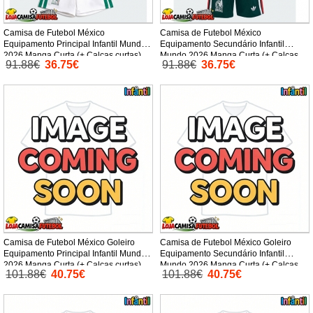
Camisa de Futebol México
Camisa de Futebol México
Equipamento Principal Infantil Mundo
Equipamento Secundário Infantil
2026 Manga Curta (+ Calças curtas)
Mundo 2026 Manga Curta (+ Calças
91.88€
36.75€
91.88€
36.75€
curtas)
Camisa de Futebol México Goleiro
Camisa de Futebol México Goleiro
Equipamento Principal Infantil Mundo
Equipamento Secundário Infantil
2026 Manga Curta (+ Calças curtas)
Mundo 2026 Manga Curta (+ Calças
101.88€
40.75€
101.88€
40.75€
curtas)