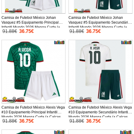
Camisa de Futebol México Johan
Camisa de Futebol México Johan
Vasquez #5 Equipamento Principal
Vasquez #5 Equipamento Secundário
Infantil Mundo 2026 Manga Curta (+
Infantil Mundo 2026 Manga Curta (+
91.88€
36.75€
91.88€
36.75€
Calças curtas)
Calças curtas)
Camisa de Futebol México Alexis Vega
Camisa de Futebol México Alexis Vega
#10 Equipamento Principal Infantil
#10 Equipamento Secundário Infantil
Mundo 2026 Manga Curta (+ Calças
Mundo 2026 Manga Curta (+ Calças
91.88€
36.75€
91.88€
36.75€
curtas)
curtas)