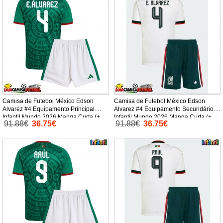
Camisa de Futebol México Edson
Camisa de Futebol México Edson
Alvarez #4 Equipamento Principal
Alvarez #4 Equipamento Secundário
Infantil Mundo 2026 Manga Curta (+
Infantil Mundo 2026 Manga Curta (+
91.88€
36.75€
91.88€
36.75€
Calças curtas)
Calças curtas)