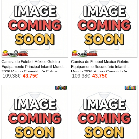
Camisa de Futebol México Goleiro
Camisa de Futebol México Goleiro
Equipamento Principal Infantil Mundo
Equipamento Secundário Infantil
2026 Manga Comprida (+ Calças
Mundo 2026 Manga Comprida (+
109.38€
43.75€
109.38€
43.75€
curtas)
Calças curtas)