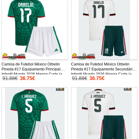
Camisa de Futebol México Orbelin
Camisa de Futebol México Orbelin
Pineda #17 Equipamento Principal
Pineda #17 Equipamento Secundário
Infantil Mundo 2026 Manga Curta (+
Infantil Mundo 2026 Manga Curta (+
91.88€
36.75€
91.88€
36.75€
Calças curtas)
Calças curtas)