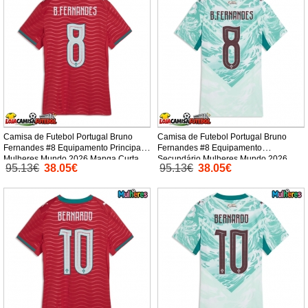
Camisa de Futebol Portugal Bruno
Camisa de Futebol Portugal Bruno
Fernandes #8 Equipamento Principal
Fernandes #8 Equipamento
Mulheres Mundo 2026 Manga Curta
Secundário Mulheres Mundo 2026
95.13€
38.05€
95.13€
38.05€
Manga Curta