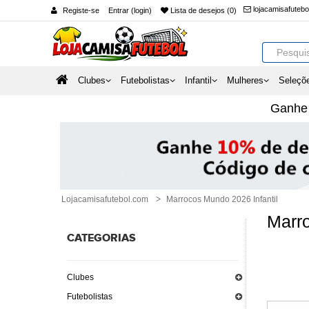
lojacamisafuteb
Registe-se
Entrar (login)
Lista de desejos (0)
Clubes
Futebolistas
Infantil
Mulheres
Seleçõ
Ganh
Lojacamisafutebol.com
Marrocos Mundo 2026 Infantil
Marro
CATEGORIAS
Clubes
Futebolistas