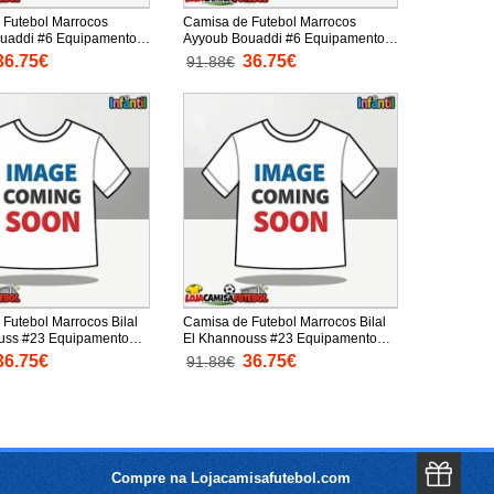
 Futebol Marrocos
Camisa de Futebol Marrocos
uaddi #6 Equipamento
Ayyoub Bouaddi #6 Equipamento
Infantil Mundo 2026
Secundário Infantil Mundo 2026
36.75€
36.75€
91.88€
a (+ Calças curtas)
Manga Curta (+ Calças curtas)
Futebol Marrocos Bilal
Camisa de Futebol Marrocos Bilal
uss #23 Equipamento
El Khannouss #23 Equipamento
Infantil Mundo 2026
Secundário Infantil Mundo 2026
36.75€
36.75€
91.88€
a (+ Calças curtas)
Manga Curta (+ Calças curtas)
Compre na Lojacamisafutebol.com