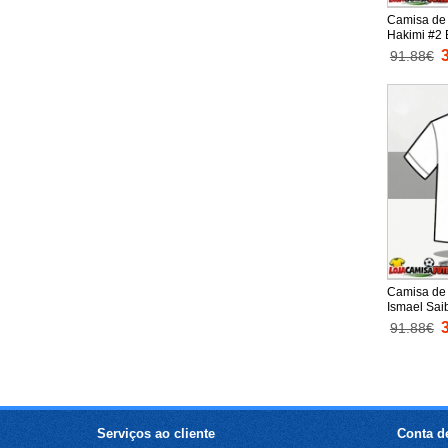
Camisa de 
Hakimi #2 
Infantil M
91.88€
(+ Calças c
Camisa de 
Ismael Sai
Principal I
91.88€
Manga Curt
Serviços ao cliente
Conta de