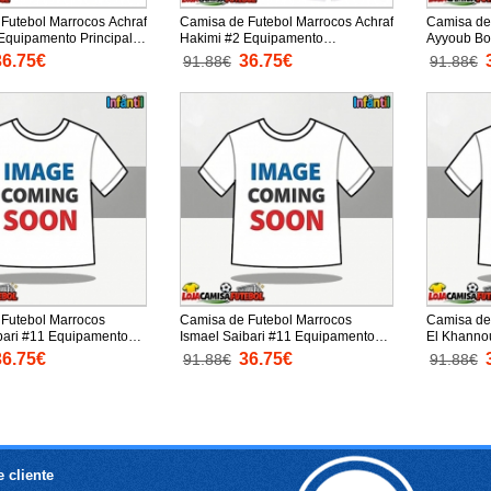
Futebol Marrocos Achraf
Camisa de Futebol Marrocos Achraf
Camisa de
Equipamento Principal
Hakimi #2 Equipamento
Ayyoub Bo
undo 2026 Manga Curta
Secundário Infantil Mundo 2026
Principal 
36.75€
36.75€
91.88€
91.88€
urtas)
Manga Curta (+ Calças curtas)
Manga Curt
Futebol Marrocos
Camisa de Futebol Marrocos
Camisa de 
bari #11 Equipamento
Ismael Saibari #11 Equipamento
El Khanno
nfantil Mundo 2026
Secundário Infantil Mundo 2026
Principal 
36.75€
36.75€
91.88€
91.88€
a (+ Calças curtas)
Manga Curta (+ Calças curtas)
Manga Curt
 cliente