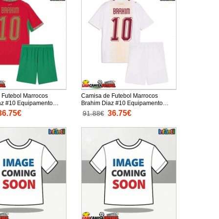
 Futebol Marrocos
Camisa de Futebol Marrocos
az #10 Equipamento
Brahim Diaz #10 Equipamento
Infantil Mundo 2026
Secundário Infantil Mundo 2026
36.75€
36.75€
91.88€
a (+ Calças curtas)
Manga Curta (+ Calças curtas)