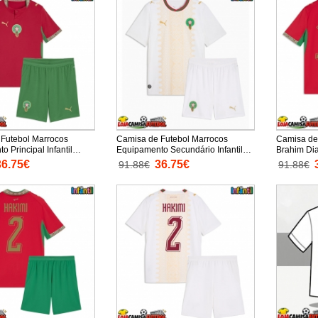
Futebol Marrocos
Camisa de Futebol Marrocos
Camisa de
 Principal Infantil
Equipamento Secundário Infantil
Brahim Di
6 Manga Curta (+
Mundo 2026 Manga Curta (+
Principal 
36.75€
36.75€
91.88€
91.88€
tas)
Calças curtas)
Manga Curt