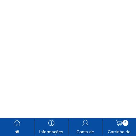
󰃱
󰈢
󰃳
󰃦
0
Informações
Conta de
Carrinho de