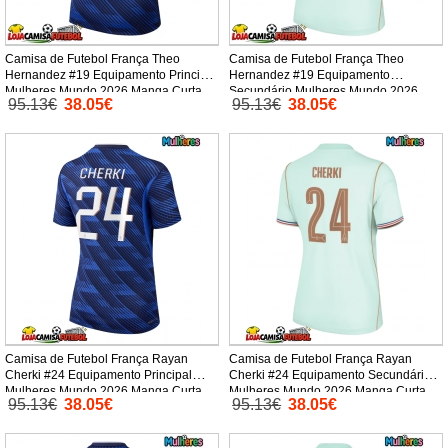
Camisa de Futebol França Theo
Camisa de Futebol França Theo
Hernandez #19 Equipamento Principal
Hernandez #19 Equipamento
Mulheres Mundo 2026 Manga Curta
Secundário Mulheres Mundo 2026
95.13€
38.05€
95.13€
38.05€
Manga Curta
Camisa de Futebol França Rayan
Camisa de Futebol França Rayan
Cherki #24 Equipamento Principal
Cherki #24 Equipamento Secundário
Mulheres Mundo 2026 Manga Curta
Mulheres Mundo 2026 Manga Curta
95.13€
38.05€
95.13€
38.05€