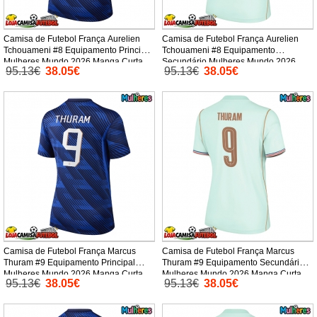
Camisa de Futebol França Aurelien
Camisa de Futebol França Aurelien
Tchouameni #8 Equipamento Principal
Tchouameni #8 Equipamento
Mulheres Mundo 2026 Manga Curta
Secundário Mulheres Mundo 2026
95.13€
38.05€
95.13€
38.05€
Manga Curta
Camisa de Futebol França Marcus
Camisa de Futebol França Marcus
Thuram #9 Equipamento Principal
Thuram #9 Equipamento Secundário
Mulheres Mundo 2026 Manga Curta
Mulheres Mundo 2026 Manga Curta
95.13€
38.05€
95.13€
38.05€