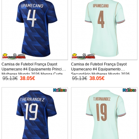
Camisa de Futebol França Dayot
Camisa de Futebol França Dayot
Upamecano #4 Equipamento Principal
Upamecano #4 Equipamento
Mulheres Mundo 2026 Manga Curta
Secundário Mulheres Mundo 2026
95.13€
38.05€
95.13€
38.05€
Manga Curta