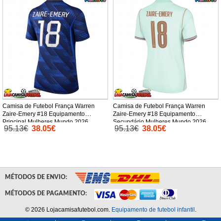
Camisa de Futebol França Warren
Camisa de Futebol França Warren
Zaire-Emery #18 Equipamento
Zaire-Emery #18 Equipamento
Principal Mulheres Mundo 2026
Secundário Mulheres Mundo 2026
95.13€
38.05€
95.13€
38.05€
Manga Curta
Manga Curta
MÉTODOS DE ENVIO:
MÉTODOS DE PAGAMENTO:
© 2026 Lojacamisafutebol.com.
Equipamento de futebol infantil
.