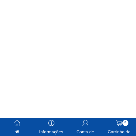
󰃱
󰈢
󰃳
󰃦
0
Informações
Conta de
Carrinho de