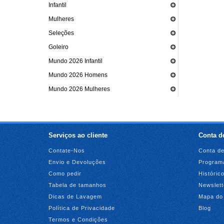
Infantil
Mulheres
Seleções
Goleiro
Mundo 2026 Infantil
Mundo 2026 Homens
Mundo 2026 Mulheres
Serviços ao cliente
Conta de
Contate-Nos
Conta de
Envio e Devoluções
Programa
Como pedir
Históric
Tabela de tamanhos
Newslett
Dicas de Lavagem
Mapa do 
Política de Privacidade
Blog
Termos e Condições