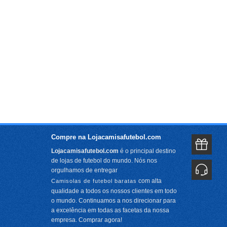
Compre na Lojacamisafutebol.com
Lojacamisafutebol.com
é o principal destino
de lojas de futebol do mundo. Nós nos
orgulhamos de entregar
com alta
Camisolas de futebol baratas
qualidade a todos os nossos clientes em todo
o mundo. Continuamos a nos direcionar para
a excelência em todas as facetas da nossa
empresa. Comprar agora!