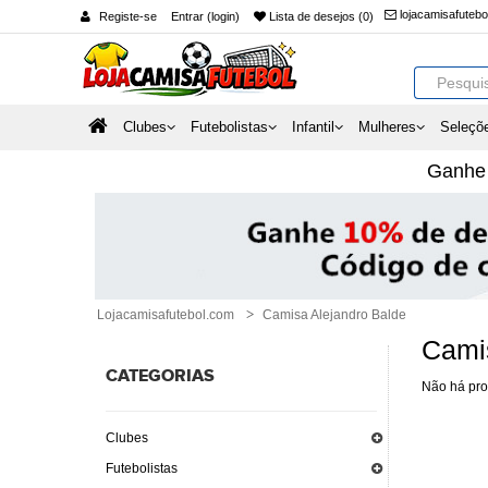
lojacamisafuteb
Registe-se
Entrar (login)
Lista de desejos (0)
Clubes
Futebolistas
Infantil
Mulheres
Seleçõ
Ganh
Lojacamisafutebol.com
Camisa Alejandro Balde
Cami
CATEGORIAS
Não há pro
Clubes
Futebolistas