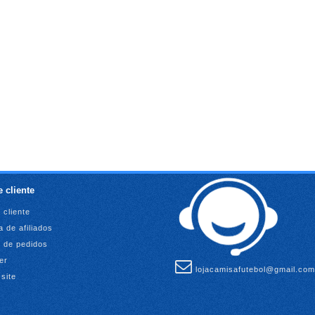
 cliente
 cliente
 de afiliados
o de pedidos
er
lojacamisafutebol@gmail.com
site