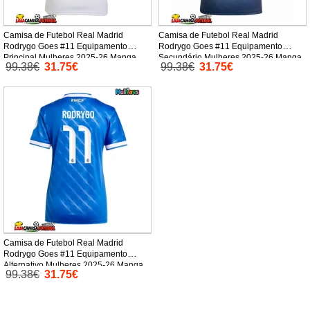
Camisa de Futebol Real Madrid
Camisa de Futebol Real Madrid
Rodrygo Goes #11 Equipamento
Rodrygo Goes #11 Equipamento
Principal Mulheres 2025-26 Manga
Secundário Mulheres 2025-26 Manga
99.38€
31.75€
99.38€
31.75€
Curta
Curta
Camisa de Futebol Real Madrid
Rodrygo Goes #11 Equipamento
Alternativo Mulheres 2025-26 Manga
99.38€
31.75€
Curta