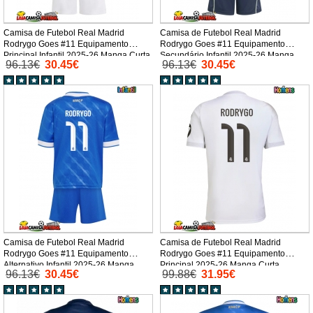
Camisa de Futebol Real Madrid
Camisa de Futebol Real Madrid
Rodrygo Goes #11 Equipamento
Rodrygo Goes #11 Equipamento
Principal Infantil 2025-26 Manga Curta
Secundário Infantil 2025-26 Manga
96.13€
30.45€
96.13€
30.45€
(+ Calças curtas)
Curta (+ Calças curtas)
Camisa de Futebol Real Madrid
Camisa de Futebol Real Madrid
Rodrygo Goes #11 Equipamento
Rodrygo Goes #11 Equipamento
Alternativo Infantil 2025-26 Manga
Principal 2025-26 Manga Curta
96.13€
30.45€
99.88€
31.95€
Curta (+ Calças curtas)