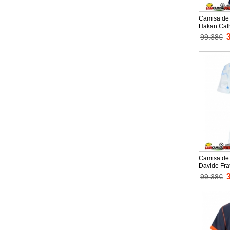
Camisa de 
Hakan Cal
Equipament
99.38€
2025-26 M
Camisa de 
Davide Fra
Secundári
99.38€
Manga Cur