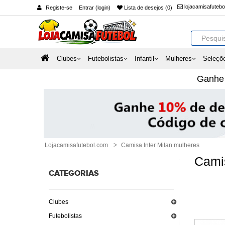
lojacamisafuteb
Registe-se
Entrar (login)
Lista de desejos (0)
Clubes
Futebolistas
Infantil
Mulheres
Seleçõ
Ganh
Lojacamisafutebol.com
Camisa Inter Milan mulheres
Camis
CATEGORIAS
Clubes
Futebolistas