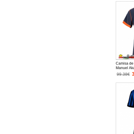
Camisa de 
Manuel Ak
Alternativ
99.38€
Manga Cur