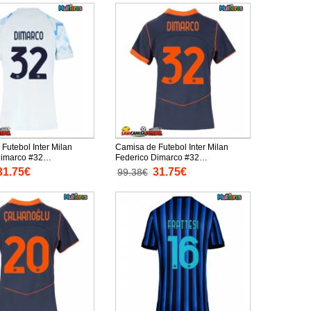
Futebol Inter Milan
Camisa de Futebol Inter Milan
Dimarco #32
Federico Dimarco #32
to Secundário Mulheres
Equipamento Alternativo Mulheres
31.75€
31.75€
99.38€
anga Curta
2025-26 Manga Curta