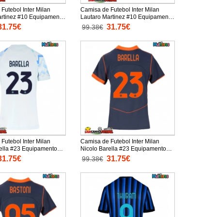
Futebol Inter Milan
Camisa de Futebol Inter Milan
artinez #10 Equipamento
Lautaro Martinez #10 Equipamento
 Mulheres 2025-26 Manga
Secundário Mulheres 2025-26
31.75€
31.75€
99.38€
Manga Curta
Futebol Inter Milan
Camisa de Futebol Inter Milan
ella #23 Equipamento
Nicolo Barella #23 Equipamento
o Mulheres 2025-26
Alternativo Mulheres 2025-26
31.75€
31.75€
99.38€
ta
Manga Curta