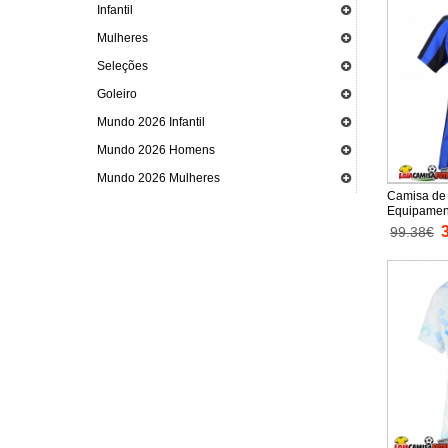
Infantil
Mulheres
Seleções
Goleiro
Mundo 2026 Infantil
Mundo 2026 Homens
Mundo 2026 Mulheres
Camisa de 
Equipament
2026-27 M
99.38€