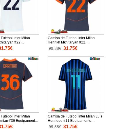
Futebol Inter Milan
Camisa de Futebol Inter Milan
khitaryan #22
Henrikh Mkhitaryan #22
to Secundário Mulheres
Equipamento Alternativo Mulheres
31.75€
31.75€
99.38€
anga Curta
2025-26 Manga Curta
Futebol Inter Milan
Camisa de Futebol Inter Milan Luis
rmian #36 Equipamento
Henrique #11 Equipamento
o Mulheres 2025-26
Principal Mulheres 2025-26 Manga
31.75€
31.75€
99.38€