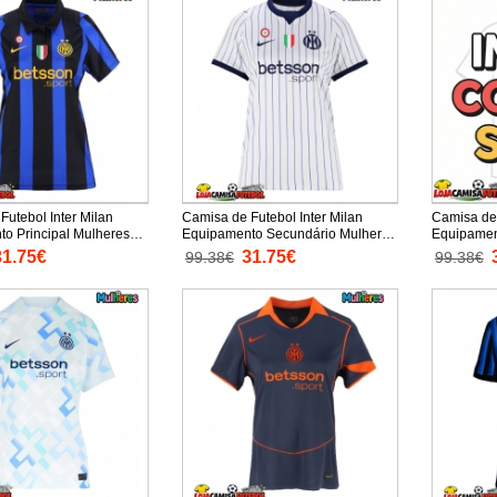
Futebol Inter Milan
Camisa de Futebol Inter Milan
Camisa de 
o Principal Mulheres
Equipamento Secundário Mulheres
Equipament
anga Curta
2026-27 Manga Curta
2026-27 M
31.75€
31.75€
99.38€
99.38€