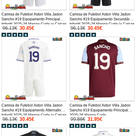
Camisa de Futebol Aston Villa Jadon
Camisa de Futebol Aston Villa Jadon
Sancho #19 Equipamento Principal
Sancho #19 Equipamento Secundário
Infantil 2025-26 Manga Curta (+ Calças
Infantil 2025-26 Manga Curta (+ Calças
96.13€
30.45€
96.13€
30.45€
curtas)
curtas)
Camisa de Futebol Aston Villa Jadon
Camisa de Futebol Aston Villa Jadon
Sancho #19 Equipamento Alternativo
Sancho #19 Equipamento Principal
Infantil 2025-26 Manga Curta (+ Calças
2025-26 Manga Curta
96.13€
30.45€
99.88€
31.95€
curtas)