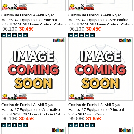
Camisa de Futebol Al-Ahli Riyad
Camisa de Futebol Al-Ahli Riyad
Mahrez #7 Equipamento Principal
Mahrez #7 Equipamento Secundário
Infantil 2025-26 Manga Curta (+ Calças
Infantil 2025-26 Manga Curta (+ Calças
96.13€
30.45€
96.13€
30.45€
curtas)
curtas)
Camisa de Futebol Al-Ahli Riyad
Camisa de Futebol Al-Ahli Riyad
Mahrez #7 Equipamento Alternativo
Mahrez #7 Equipamento Principal
Infantil 2025-26 Manga Curta (+ Calças
2025-26 Manga Curta
96.13€
30.45€
99.88€
31.95€
curtas)