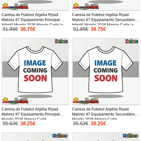
Camisa de Futebol Argélia Riyad
Camisa de Futebol Argélia Riyad
Mahrez #7 Equipamento Principal
Mahrez #7 Equipamento Secundário
Infantil Mundo 2026 Manga Curta (+
Infantil Mundo 2026 Manga Curta (+
91.88€
36.75€
91.88€
36.75€
Calças curtas)
Calças curtas)
Camisa de Futebol Argélia Riyad
Camisa de Futebol Argélia Riyad
Mahrez #7 Equipamento Principal
Mahrez #7 Equipamento Secundário
Mundo 2026 Manga Curta
Mundo 2026 Manga Curta
95.63€
38.25€
95.63€
38.25€