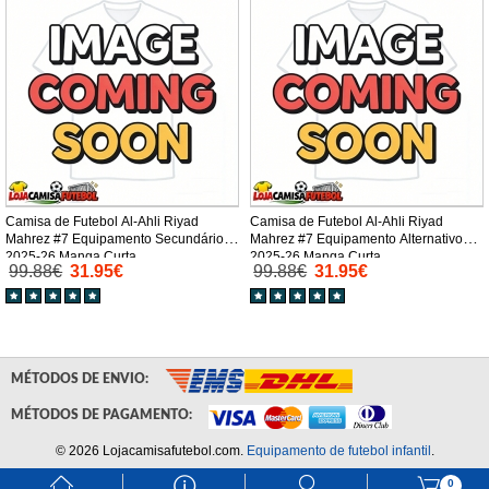
Camisa de Futebol Al-Ahli Riyad
Camisa de Futebol Al-Ahli Riyad
Mahrez #7 Equipamento Secundário
Mahrez #7 Equipamento Alternativo
2025-26 Manga Curta
2025-26 Manga Curta
99.88€
31.95€
99.88€
31.95€
MÉTODOS DE ENVIO:
MÉTODOS DE PAGAMENTO:
© 2026 Lojacamisafutebol.com.
Equipamento de futebol infantil
.
󰃱
󰈢
󰃳
󰃦
0