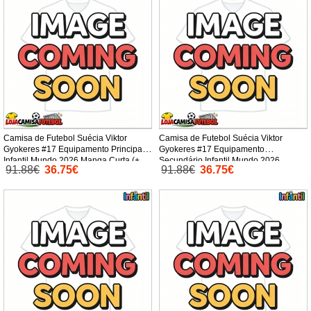
Camisa de Futebol Suécia Viktor
Camisa de Futebol Suécia Viktor
Gyokeres #17 Equipamento Principal
Gyokeres #17 Equipamento
Infantil Mundo 2026 Manga Curta (+
Secundário Infantil Mundo 2026
91.88€
36.75€
91.88€
36.75€
Calças curtas)
Manga Curta (+ Calças curtas)