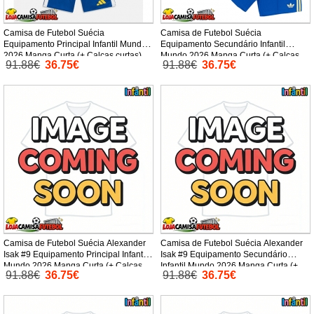
Camisa de Futebol Suécia
Camisa de Futebol Suécia
Equipamento Principal Infantil Mundo
Equipamento Secundário Infantil
2026 Manga Curta (+ Calças curtas)
Mundo 2026 Manga Curta (+ Calças
91.88€
36.75€
91.88€
36.75€
curtas)
Camisa de Futebol Suécia Alexander
Camisa de Futebol Suécia Alexander
Isak #9 Equipamento Principal Infantil
Isak #9 Equipamento Secundário
Mundo 2026 Manga Curta (+ Calças
Infantil Mundo 2026 Manga Curta (+
91.88€
36.75€
91.88€
36.75€
curtas)
Calças curtas)