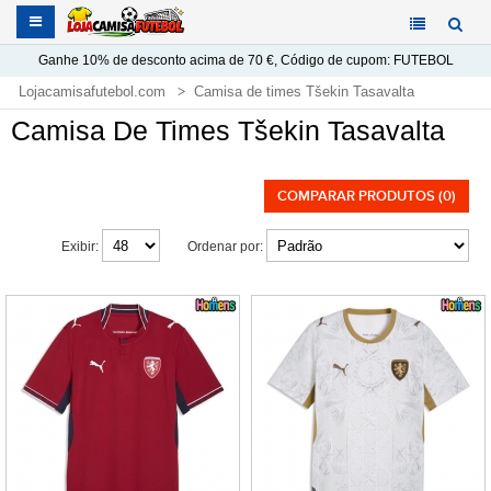
Ganhe
10%
de desconto acima de
70 €
, Código de cupom:
FUTEBOL
Lojacamisafutebol.com
Camisa de times Tšekin Tasavalta
Camisa De Times Tšekin Tasavalta
COMPARAR PRODUTOS (0)
Exibir:
Ordenar por: