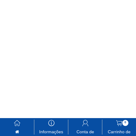
󰃱
󰈢
󰃳
󰃦
0
Informações
Conta de
Carrinho de