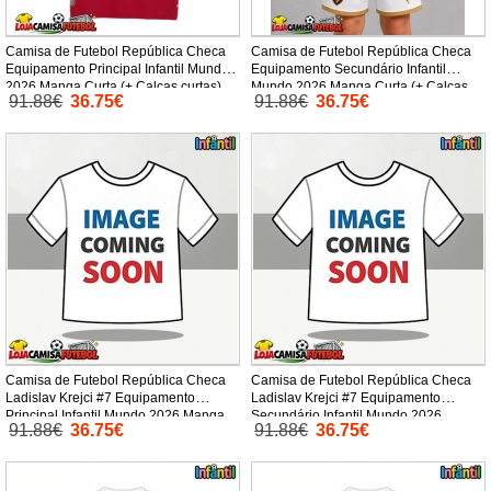
Camisa de Futebol República Checa
Camisa de Futebol República Checa
Equipamento Principal Infantil Mundo
Equipamento Secundário Infantil
2026 Manga Curta (+ Calças curtas)
Mundo 2026 Manga Curta (+ Calças
91.88€
36.75€
91.88€
36.75€
curtas)
Camisa de Futebol República Checa
Camisa de Futebol República Checa
Ladislav Krejci #7 Equipamento
Ladislav Krejci #7 Equipamento
Principal Infantil Mundo 2026 Manga
Secundário Infantil Mundo 2026
91.88€
36.75€
91.88€
36.75€
Curta (+ Calças curtas)
Manga Curta (+ Calças curtas)