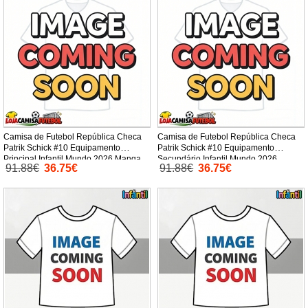
Camisa de Futebol República Checa
Camisa de Futebol República Checa
Patrik Schick #10 Equipamento
Patrik Schick #10 Equipamento
Principal Infantil Mundo 2026 Manga
Secundário Infantil Mundo 2026
91.88€
36.75€
91.88€
36.75€
Curta (+ Calças curtas)
Manga Curta (+ Calças curtas)