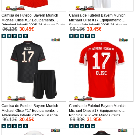
Camisa de Futebol Bayern Munich
Camisa de Futebol Bayern Munich
Michael Olise #17 Equipamento
Michael Olise #17 Equipamento
Principal Infantil 2025-26 Manga Curta
Secundário Infantil 2025-26 Manga
96.13€
30.45€
96.13€
30.45€
(+ Calças curtas)
Curta (+ Calças curtas)
Camisa de Futebol Bayern Munich
Camisa de Futebol Bayern Munich
Michael Olise #17 Equipamento
Michael Olise #17 Equipamento
Alternativo Infantil 2025-26 Manga
Principal 2025-26 Manga Curta
96.13€
30.45€
99.88€
31.95€
Curta (+ Calças curtas)