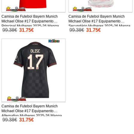
Camisa de Futebol Bayern Munich
Camisa de Futebol Bayern Munich
Michael Olise #17 Equipamento
Michael Olise #17 Equipamento
Principal Mulheres 2025-26 Manga
Secundário Mulheres 2025-26 Manga
99.38€
31.75€
99.38€
31.75€
Curta
Curta
Camisa de Futebol Bayern Munich
Michael Olise #17 Equipamento
Alternativo Mulheres 2025-26 Manga
99.38€
31.75€
Curta