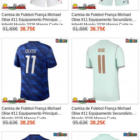
Camisa de Futebol França Michael
Camisa de Futebol França Michael
Olise #11 Equipamento Principal
Olise #11 Equipamento Secundário
Infantil Mundo 2026 Manga Curta (+
Infantil Mundo 2026 Manga Curta (+
91.88€
36.75€
91.88€
36.75€
Calças curtas)
Calças curtas)
Camisa de Futebol França Michael
Camisa de Futebol França Michael
Olise #11 Equipamento Principal
Olise #11 Equipamento Secundário
Mundo 2026 Manga Curta
Mundo 2026 Manga Curta
95.63€
38.25€
95.63€
38.25€