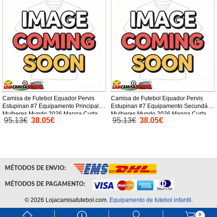
Camisa de Futebol Equador Pervis
Camisa de Futebol Equador Pervis
Estupinan #7 Equipamento Principal
Estupinan #7 Equipamento Secundário
Mulheres Mundo 2026 Manga Curta
Mulheres Mundo 2026 Manga Curta
95.13€
38.05€
95.13€
38.05€
MÉTODOS DE ENVIO:
MÉTODOS DE PAGAMENTO:
© 2026 Lojacamisafutebol.com.
Equipamento de futebol infantil
.
󰃱
󰈢
󰃳
󰃦
0