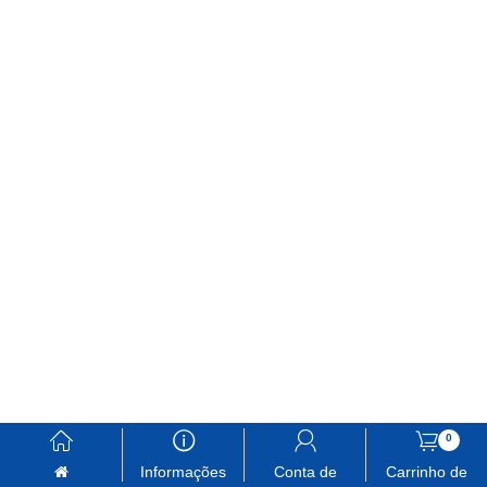
󰃱
󰈢
󰃳
󰃦
0
Informações
Conta de
Carrinho de