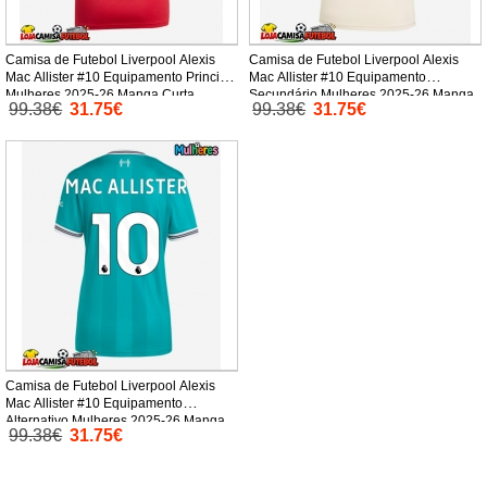
Camisa de Futebol Liverpool Alexis
Camisa de Futebol Liverpool Alexis
Mac Allister #10 Equipamento Principal
Mac Allister #10 Equipamento
Mulheres 2025-26 Manga Curta
Secundário Mulheres 2025-26 Manga
99.38€
31.75€
99.38€
31.75€
Curta
Camisa de Futebol Liverpool Alexis
Mac Allister #10 Equipamento
Alternativo Mulheres 2025-26 Manga
99.38€
31.75€
Curta