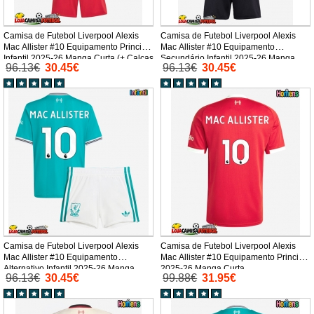
Camisa de Futebol Liverpool Alexis
Camisa de Futebol Liverpool Alexis
Mac Allister #10 Equipamento Principal
Mac Allister #10 Equipamento
Infantil 2025-26 Manga Curta (+ Calças
Secundário Infantil 2025-26 Manga
96.13€
30.45€
96.13€
30.45€
curtas)
Curta (+ Calças curtas)
Camisa de Futebol Liverpool Alexis
Camisa de Futebol Liverpool Alexis
Mac Allister #10 Equipamento
Mac Allister #10 Equipamento Principal
Alternativo Infantil 2025-26 Manga
2025-26 Manga Curta
96.13€
30.45€
99.88€
31.95€
Curta (+ Calças curtas)