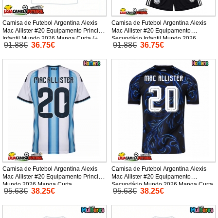
Camisa de Futebol Argentina Alexis
Camisa de Futebol Argentina Alexis
Mac Allister #20 Equipamento Principal
Mac Allister #20 Equipamento
Infantil Mundo 2026 Manga Curta (+
Secundário Infantil Mundo 2026
91.88€
36.75€
91.88€
36.75€
Calças curtas)
Manga Curta (+ Calças curtas)
Camisa de Futebol Argentina Alexis
Camisa de Futebol Argentina Alexis
Mac Allister #20 Equipamento Principal
Mac Allister #20 Equipamento
Mundo 2026 Manga Curta
Secundário Mundo 2026 Manga Curta
95.63€
38.25€
95.63€
38.25€