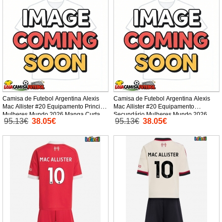
Camisa de Futebol Argentina Alexis
Camisa de Futebol Argentina Alexis
Mac Allister #20 Equipamento Principal
Mac Allister #20 Equipamento
Mulheres Mundo 2026 Manga Curta
Secundário Mulheres Mundo 2026
95.13€
38.05€
95.13€
38.05€
Manga Curta