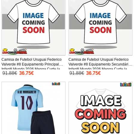
Camisa de Futebol Uruguai Federico
Camisa de Futebol Uruguai Federico
Valverde #8 Equipamento Principal
Valverde #8 Equipamento Secundário
Infantil Mundo 2026 Manga Curta (+
Infantil Mundo 2026 Manga Curta (+
91.88€
36.75€
91.88€
36.75€
Calças curtas)
Calças curtas)