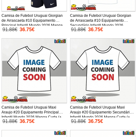
Camisa de Futebol Uruguai Giorgian
Camisa de Futebol Uruguai Giorgian
de Arrascaeta #10 Equipamento
de Arrascaeta #10 Equipamento
Principal Infantil Mundo 2026 Manga
Secundário Infantil Mundo 2026
91.88€
36.75€
91.88€
36.75€
Curta (+ Calças curtas)
Manga Curta (+ Calças curtas)
Camisa de Futebol Uruguai Maxi
Camisa de Futebol Uruguai Maxi
Araujo #20 Equipamento Principal
Araujo #20 Equipamento Secundário
Infantil Mundo 2026 Manga Curta (+
Infantil Mundo 2026 Manga Curta (+
91.88€
36.75€
91.88€
36.75€
Calças curtas)
Calças curtas)