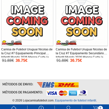
Camisa de Futebol Uruguai Nicolas de
Camisa de Futebol Uruguai Nicolas de
la Cruz #7 Equipamento Principal
la Cruz #7 Equipamento Secundário
Infantil Mundo 2026 Manga Curta (+
Infantil Mundo 2026 Manga Curta (+
91.88€
36.75€
91.88€
36.75€
Calças curtas)
Calças curtas)
MÉTODOS DE ENVIO:
MÉTODOS DE PAGAMENTO:
© 2026 Lojacamisafutebol.com.
Equipamento de futebol infantil
.
󰃱
󰈢
󰃳
󰃦
0