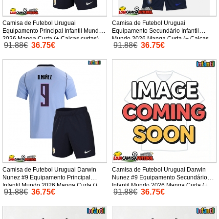
Camisa de Futebol Uruguai
Camisa de Futebol Uruguai
Equipamento Principal Infantil Mundo
Equipamento Secundário Infantil
2026 Manga Curta (+ Calças curtas)
Mundo 2026 Manga Curta (+ Calças
91.88€
36.75€
91.88€
36.75€
curtas)
Camisa de Futebol Uruguai Darwin
Camisa de Futebol Uruguai Darwin
Nunez #9 Equipamento Principal
Nunez #9 Equipamento Secundário
Infantil Mundo 2026 Manga Curta (+
Infantil Mundo 2026 Manga Curta (+
91.88€
36.75€
91.88€
36.75€
Calças curtas)
Calças curtas)