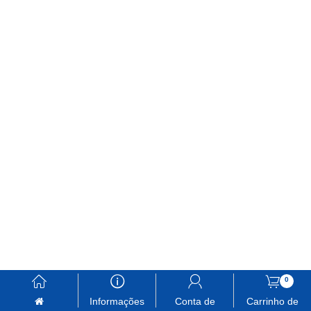
󰃱
󰈢
󰃳
󰃦
0
Informações
Conta de
Carrinho de