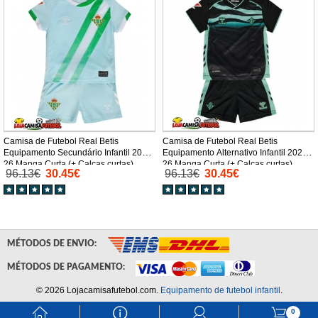
Camisa de Futebol Real Betis
Camisa de Futebol Real Betis
Equipamento Secundário Infantil 2025-
Equipamento Alternativo Infantil 2025-
26 Manga Curta (+ Calças curtas)
26 Manga Curta (+ Calças curtas)
96.13€
30.45€
96.13€
30.45€
MÉTODOS DE ENVIO:
MÉTODOS DE PAGAMENTO:
© 2026 Lojacamisafutebol.com.
Equipamento de futebol infantil
.
󰃱
󰈢
󰃳
󰃦
0