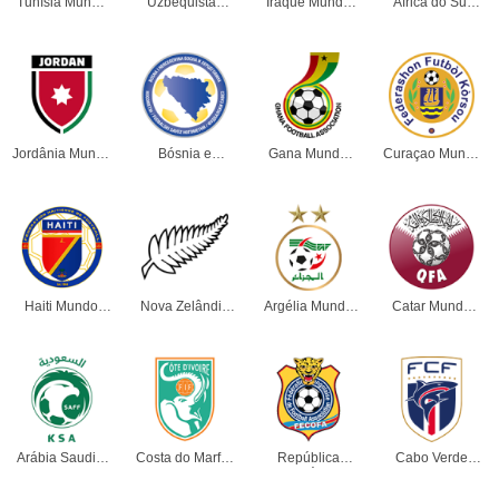
Tunísia Mundo
Uzbequistão
Iraque Mundo
África do Sul
2026 Mulheres
Mundo 2026
2026 Mulheres
Mundo 2026
Mulheres
Mulheres
Jordânia Mundo
Bósnia e
Gana Mundo
Curaçao Mundo
2026 Mulheres
Herzegovina
2026 Mulheres
2026 Mulheres
Mundo 2026
Mulheres
Haiti Mundo
Nova Zelândia
Argélia Mundo
Catar Mundo
2026 Mulheres
Mundo 2026
2026 Mulheres
2026 Mulheres
Mulheres
Arábia Saudita
Costa do Marfim
República
Cabo Verde
Mundo 2026
Mundo 2026
Democrática do
Mundo 2026
Mulheres
Mulheres
Congo Mundo
Mulheres