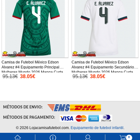
Camisa de Futebol México Edson
Camisa de Futebol México Edson
Alvarez #4 Equipamento Principal
Alvarez #4 Equipamento Secundário
Mulheres Mundo 2026 Manga Curta
Mulheres Mundo 2026 Manga Curta
95.13€
38.05€
95.13€
38.05€
MÉTODOS DE ENVIO:
MÉTODOS DE PAGAMENTO:
© 2026 Lojacamisafutebol.com.
Equipamento de futebol infantil
.
󰃱
󰈢
󰃳
󰃦
0