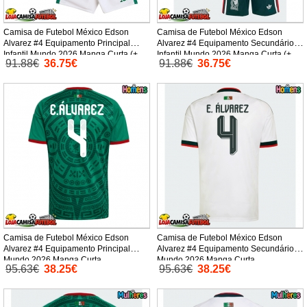
Camisa de Futebol México Edson
Camisa de Futebol México Edson
Alvarez #4 Equipamento Principal
Alvarez #4 Equipamento Secundário
Infantil Mundo 2026 Manga Curta (+
Infantil Mundo 2026 Manga Curta (+
91.88€
36.75€
91.88€
36.75€
Calças curtas)
Calças curtas)
Camisa de Futebol México Edson
Camisa de Futebol México Edson
Alvarez #4 Equipamento Principal
Alvarez #4 Equipamento Secundário
Mundo 2026 Manga Curta
Mundo 2026 Manga Curta
95.63€
38.25€
95.63€
38.25€