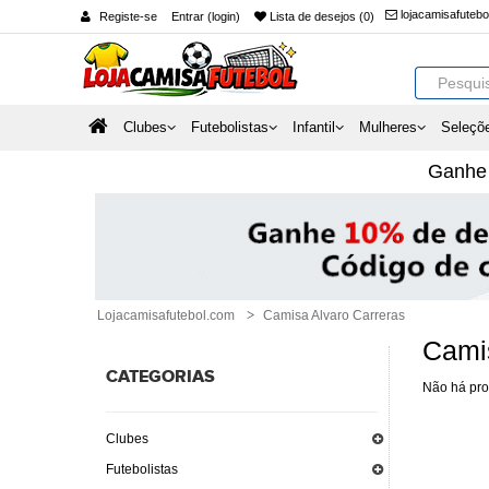
lojacamisafuteb
Registe-se
Entrar (login)
Lista de desejos (0)
Clubes
Futebolistas
Infantil
Mulheres
Seleçõ
Ganh
Lojacamisafutebol.com
Camisa Alvaro Carreras
Camis
CATEGORIAS
Não há pro
Clubes
Futebolistas