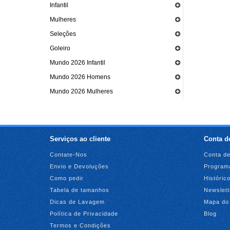
Infantil
Mulheres
Seleções
Goleiro
Mundo 2026 Infantil
Mundo 2026 Homens
Mundo 2026 Mulheres
Serviços ao cliente
Conta de
Contate-Nos
Conta de
Envio e Devoluções
Programa
Como pedir
Históric
Tabela de tamanhos
Newslett
Dicas de Lavagem
Mapa do 
Política de Privacidade
Blog
Termos e Condições