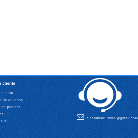
 cliente
 cliente
 de afiliados
o de pedidos
er
lojacamisafutebol@gmail.com
site