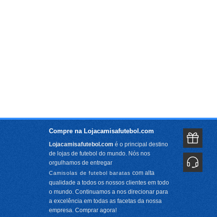
Compre na Lojacamisafutebol.com
Lojacamisafutebol.com
é o principal destino
de lojas de futebol do mundo. Nós nos
orgulhamos de entregar
com alta
Camisolas de futebol baratas
qualidade a todos os nossos clientes em todo
o mundo. Continuamos a nos direcionar para
a excelência em todas as facetas da nossa
empresa. Comprar agora!