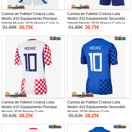
Camisa de Futebol Croácia Luka
Camisa de Futebol Croácia Luka
Modric #10 Equipamento Principal
Modric #10 Equipamento Secundário
Infantil Mundo 2026 Manga Curta (+
Infantil Mundo 2026 Manga Curta (+
91.88€
36.75€
91.88€
36.75€
Calças curtas)
Calças curtas)
Camisa de Futebol Croácia Luka
Camisa de Futebol Croácia Luka
Modric #10 Equipamento Principal
Modric #10 Equipamento Secundário
Mundo 2026 Manga Curta
Mundo 2026 Manga Curta
95.63€
38.25€
95.63€
38.25€