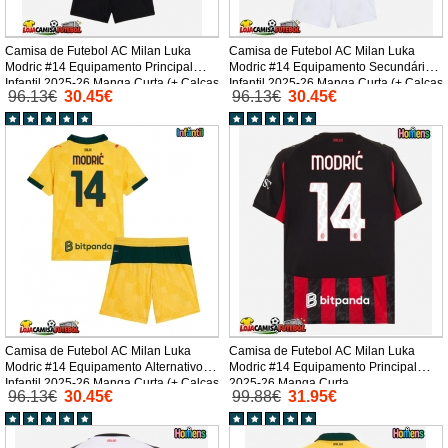
Camisa de Futebol AC Milan Luka
Camisa de Futebol AC Milan Luka
Modric #14 Equipamento Principal
Modric #14 Equipamento Secundário
Infantil 2025-26 Manga Curta (+ Calças
Infantil 2025-26 Manga Curta (+ Calças
96.13€
30.45€
96.13€
30.45€
curtas)
curtas)
Camisa de Futebol AC Milan Luka
Camisa de Futebol AC Milan Luka
Modric #14 Equipamento Alternativo
Modric #14 Equipamento Principal
Infantil 2025-26 Manga Curta (+ Calças
2025-26 Manga Curta
96.13€
30.45€
99.88€
31.95€
curtas)