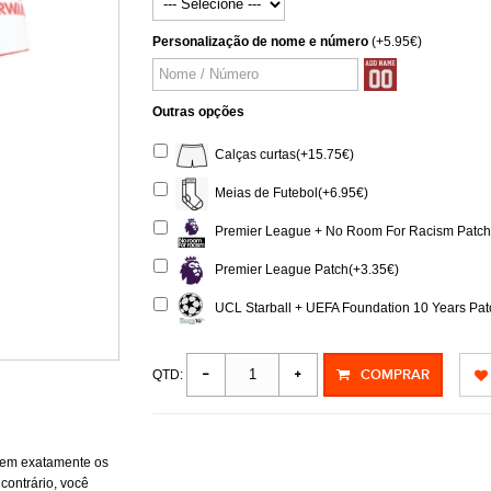
Personalização de nome e número
(+5.95€)
Outras opções
Calças curtas(+15.75€)
Meias de Futebol(+6.95€)
Premier League + No Room For Racism Patch 
Premier League Patch(+3.35€)
UCL Starball + UEFA Foundation 10 Years Pat
COMPRAR
QTD:
rem exatamente os
contrário, você