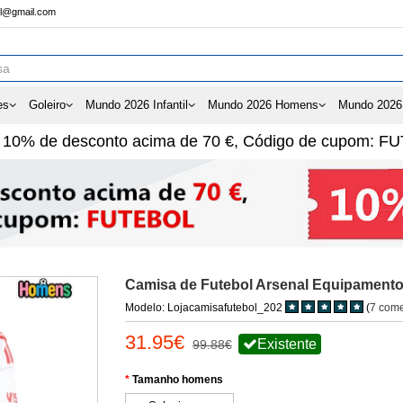
ol@gmail.com
es
Goleiro
Mundo 2026 Infantil
Mundo 2026 Homens
Mundo 2026
e
10%
de desconto acima de
70 €
, Código de cupom:
FU
Camisa de Futebol Arsenal Equipamento
Modelo: Lojacamisafutebol_202
(
7 come
31.95€
Existente
99.88€
Tamanho homens